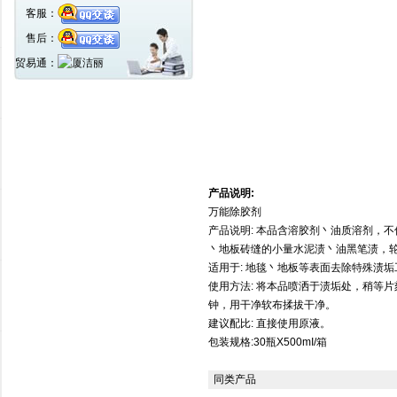
客服：
售后：
贸易通：
产品说明:
万能除胶剂
产品说明: 本品含溶胶剂丶油质溶剂，
丶地板砖缝的小量水泥渍丶油黑笔渍，
适用于: 地毯丶地板等表面去除特殊渍垢
使用方法: 将本品喷洒于渍垢处，稍等
钟，用干净软布揉拔干净。
建议配比: 直接使用原液。
包装规格:30瓶X500mI/箱
同类产品