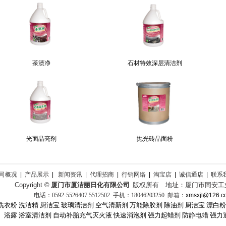
茶渍净
石材特效深层清洁剂
光面晶亮剂
抛光砖晶面粉
司概况
|
产品展示
|
新闻资讯
|
代理招商
|
行销网络
|
淘宝店
|
诚信通店
|
联系
Copyright ©
厦门市厦洁丽
日化
有限公司
版权所有 地址：
厦门市同安工
电话：
0592-
5526407 5512502 手机：18046203250
邮箱：
xmsxjl@126.c
洗衣粉
洗洁精
厨洁宝
玻璃清洁剂
空气清新剂
万能除胶剂
除油剂
厨洁宝
漂白粉
浴露
浴室清洁剂
自动补胎充气灭火液
快速消泡剂
强力起蜡剂
防静电蜡
强力