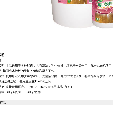
说明:
蜡
说明: 本品适用于各种蜡面，具有淸洁，乳化修补，填充増光等作用，配合抛光机使
于: 蜡面或木地板的维护丶保洁和增光工作。
方法: 使用原液或用少量水稀释。先淸洁蜡面，可用中性淸洁剂，将本品均匀喷洒于
最好边抛边喷。使用温度在15-40℃之间。
比: 直接使用原液。（每100-150㎡大概用本品1加仑）
格:1加仑4瓶/箱 5加仑/塑桶
产品