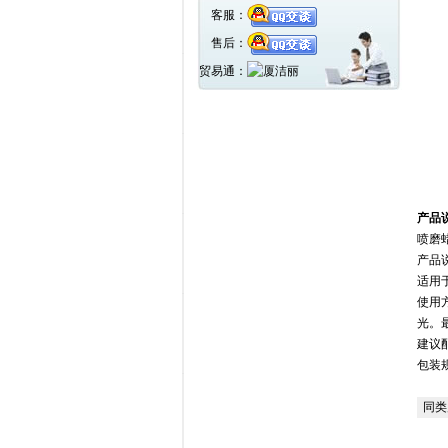
客服：
售后：
贸易通：
产品
喷磨
产品
适用
使用
光。
建议配
包装规
同类