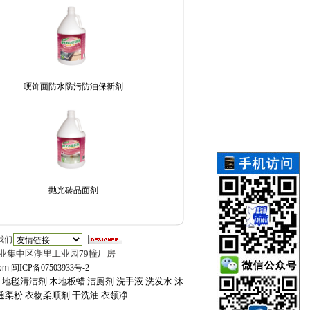
哽饰面防水防污防油保新剂
抛光砖晶面剂
我们
业集中区湖里工业园79幢厂房
om
闽ICP备07503933号-2
地毯清洁剂
木地板蜡
洁厕剂
洗手液
洗发水
沐
通渠粉
衣物柔顺剂
干洗油
衣领净